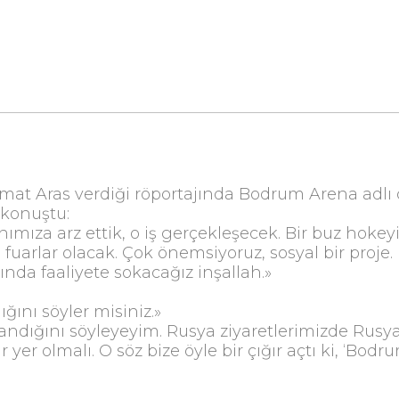
t Aras verdiği röportajında Bodrum Arena adlı 
 konuştu:
anımıza arz ettik, o iş gerçekleşecek. Bir buz hoke
, fuarlar olacak. Çok önemsiyoruz, sosyal bir proj
ında faaliyete sokacağız inşallah.»
ını söyler misiniz.»
andığını söyleyeyim. Rusya ziyaretlerimizde Rusy
er olmalı. O söz bize öyle bir çığır açtı ki, ‘Bodr