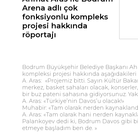
Arena adlı çok
fonksiyonlu kompleks
projesi hakkında
röportajı
Bodrum Büyükşehir Belediye Başkanı Ahma
kompleksi projesi hakkında aşağıdakileri
A. Aras: «Projemiz bitti. Sayın Kültür Bak
merkez, basket sahaları olacak, konserler
bir buz pateni sahasına gidiyorsunuz. Yak
A. Aras: «Türkiye’nin Davos’u olacak!»
Muhabir: «Tam olarak nerden kaynaklandığ
A. Aras: «Tam olarak hani nerden kaynakl
Palankoyev dedi ki, Bodrum Davos gibi bir y
etmeye başladım ben de. »