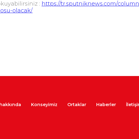
uyabilirsiniz :
https://tr.sputniknews.com/colum
osu-olacak/
 hakkında
Konseyimiz
Ortaklar
Haberler
İletiş