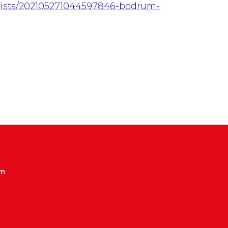
nists/202105271044597846-bodrum-
im