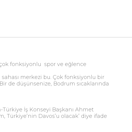
çok fonksiyonlu spor ve eğlence
yi sahası merkezi bu. Çok fonksiyonlu bir
e. Bir de düşünsenize, Bodrum sıcaklarında
a-Türkiye İş Konseyi Başkanı Ahmet
um, Türkiye’nin Davos’u olacak’ diye ifade