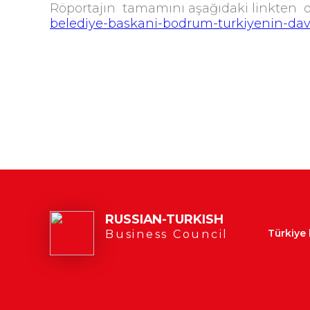
Röportajın tamamını aşağıdaki linkten ok
belediye-baskani-bodrum-turkiyenin-dav
RUSSIAN-TURKISH
Türkiye
Business Council